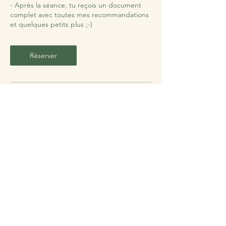
- Après la séance, tu reçois un document
complet avec toutes mes recommandations
et quelques petits plus ;-)
Réserver
Jessica DUBOIS
EI
Naturopathie Micronutrition Bien-être
hello@jessicadubois.fr
06.67.50.68.78